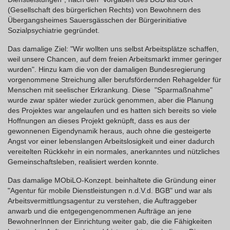
(Gesellschaft des bürgerlichen Rechts) von Bewohnern des
Übergangsheimes Sauersgässchen der Bürgerinitiative
Sozialpsychiatrie gegründet.
Das damalige Ziel: "Wir wollten uns selbst Arbeitsplätze schaffen,
weil unsere Chancen, auf dem freien Arbeitsmarkt immer geringer
wurden". Hinzu kam die von der damaligen Bundesregierung
vorgenommene Streichung aller berufsfördernden Rehagelder für
Menschen mit seelischer Erkrankung. Diese "Sparmaßnahme"
wurde zwar später wieder zurück genommen, aber die Planung
des Projektes war angelaufen und es hatten sich bereits so viele
Hoffnungen an dieses Projekt geknüpft, dass es aus der
gewonnenen Eigendynamik heraus, auch ohne die gesteigerte
Angst vor einer lebenslangen Arbeitslosigkeit und einer dadurch
vereitelten Rückkehr in ein normales, anerkanntes und nützliches
Gemeinschaftsleben, realisiert werden konnte.
Das damalige MObiLO-Konzept. beinhaltete die Gründung einer
"Agentur für mobile Dienstleistungen n.d.V.d. BGB" und war als
Arbeitsvermittlungsagentur zu verstehen, die Auftraggeber
anwarb und die entgegengenommenen Aufträge an jene
BewohnerInnen der Einrichtung weiter gab, die die Fähigkeiten