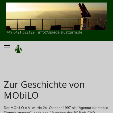
+49 6421 682129
info@spiegelslustturm.de
Zur Geschichte von
MObiLO
Der MObiLO e.V. wurde 24. Oktober 1997 als “Agentur für mobile
Dienstleistungen”, nach den Vorgaben des BGB als GbR