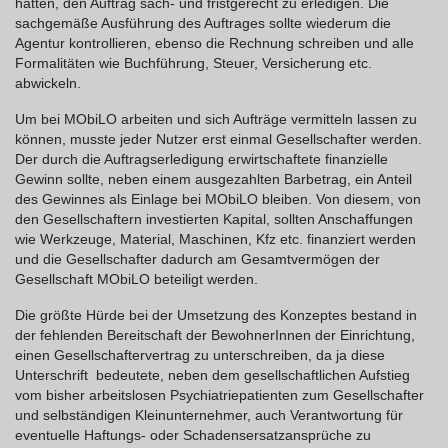
hatten, den Auftrag sach- und fristgerecht zu erledigen. Die
sachgemäße Ausführung des Auftrages sollte wiederum die
Agentur kontrollieren, ebenso die Rechnung schreiben und alle
Formalitäten wie Buchführung, Steuer, Versicherung etc.
abwickeln.
Um bei MObiLO arbeiten und sich Aufträge vermitteln lassen zu
können, musste jeder Nutzer erst einmal Gesellschafter werden.
Der durch die Auftragserledigung erwirtschaftete finanzielle
Gewinn sollte, neben einem ausgezahlten Barbetrag, ein Anteil
des Gewinnes als Einlage bei MObiLO bleiben. Von diesem, von
den Gesellschaftern investierten Kapital, sollten Anschaffungen
wie Werkzeuge, Material, Maschinen, Kfz etc. finanziert werden
und die Gesellschafter dadurch am Gesamtvermögen der
Gesellschaft MObiLO beteiligt werden.
Die größte Hürde bei der Umsetzung des Konzeptes bestand in
der fehlenden Bereitschaft der BewohnerInnen der Einrichtung,
einen Gesellschaftervertrag zu unterschreiben, da ja diese
Unterschrift bedeutete, neben dem gesellschaftlichen Aufstieg
vom bisher arbeitslosen Psychiatriepatienten zum Gesellschafter
und selbständigen Kleinunternehmer, auch Verantwortung für
eventuelle Haftungs- oder Schadensersatzansprüche zu