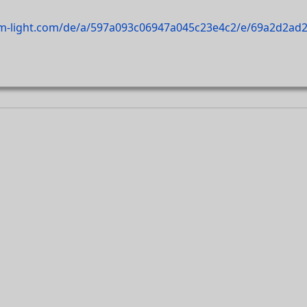
im-light.com/de/a/597a093c06947a045c23e4c2/e/69a2d2a