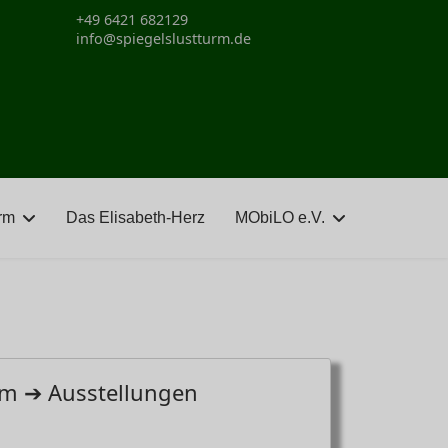
+49 6421 682129
info@spiegelslustturm.de
rm
Das Elisabeth-Herz
MObiLO e.V.
urm ➔ Ausstellungen