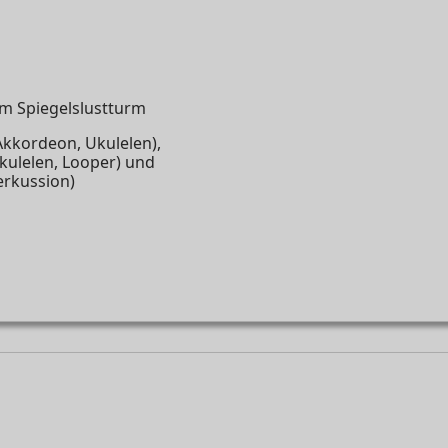
 Spiegelslustturm
Akkordeon, Ukulelen),
Ukulelen, Looper) und
erkussion)