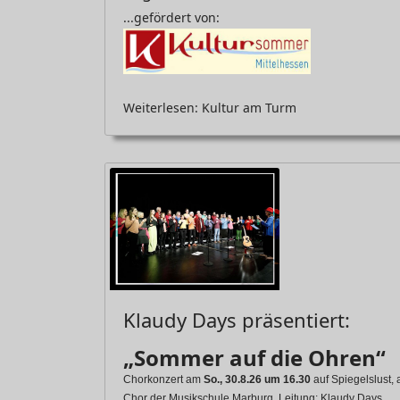
...gefördert von:
Weiterlesen: Kultur am Turm
Klaudy Days präsentiert:
„Sommer auf die Ohren“
Chorkonzert am
So., 30.8.26 um 16.30
auf Spiegelslust,
Chor der Musikschule Marburg, Leitung: Klaudy Days