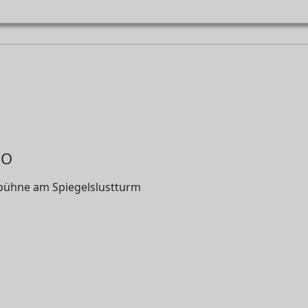
LO
dbühne am Spiegelslustturm